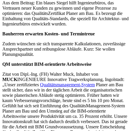
Aus dem Beitrag: Ein blaues Siegel hilft Ingenieurbüros, das
Vertrauen neuer Kunden zu gewinnen und eigene Prozesse zu
optimieren: das QualitätsZertifikat Planer am Bau. Es bezeugt die
Einhaltung von Qualitäts-Standards, die speziell für Architektur- und
Ingenieurbüros entwickelt wurden.
Bauherren erwarten Kosten- und Termintreue
Zudem wünschen sie sich transparente Kalkulationen, zuverlässige
Ansprechpartner und reibungslose Abläufe. Kurz: Sie wollen
Planungsqualität.
QM unterstützt BIM-orientierte Arbeitsweise
Zitat von Dipl.-Ing. (FH) Walter Muck, Inhaber von
MUCK
INGENIEURE Innovative Tragwerksplanung, Ingolstadt:
„Unser zertifiziertes
Qualitätsmanagement-System
Planer am Bau
stellt sicher, dass wir in der täglichen Arbeit die organisatorischen
sowie planerischen Abläufe stetig optimieren. Früher hatten wir
kaum Verbesserungsvorschläge, heute sind es 5 bis 10 pro Monat.
Gefühlt hat sich seit Einführung des QualitätsManagement-System
Planer am Bau und den Umstieg auf die BIM-orientierte
Arbeitsweise unsere Produktivität um ca. 35 Prozent erhöht. Unsere
Innovationskraft hat sich dadurch deutlich verbessert. Das ist gerade
für die Arbeit mit BIM Grundvoraussetzung. Unsere Entscheidung